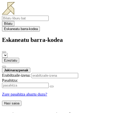
Bilatu
Eskaneatu barra-kodea
Eskaneatu barra-kodea
Ezeztatu
Jakinarazpenak
Erabiltzaile-izena:
Pasahitza:
Zure pasahitza ahaztu duzu?
Hasi saioa