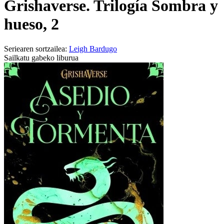
Grishaverse. Trilogía Sombra y
hueso, 2
Seriearen sortzailea:
Leigh Bardugo
Sailkatu gabeko liburua