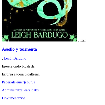
3 izar
Asedio y tormenta
,
Leigh Bardugo
Egoera ondo bidali da
Errorea egoera bidaltzean
Paperjale.eus(r)i buruz
Administratzaileari idatzi
Dokumentazioa