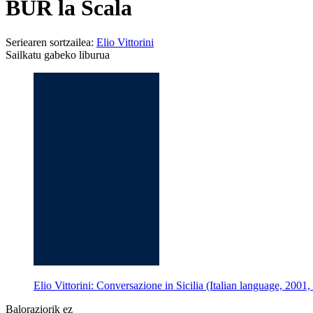
BUR la Scala
Seriearen sortzailea:
Elio Vittorini
Sailkatu gabeko liburua
Elio Vittorini: Conversazione in Sicilia (Italian language, 2001,
Baloraziorik ez