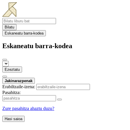
Bilatu
Eskaneatu barra-kodea
Eskaneatu barra-kodea
Ezeztatu
Jakinarazpenak
Erabiltzaile-izena:
Pasahitza:
Zure pasahitza ahaztu duzu?
Hasi saioa