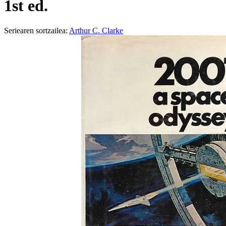
1st ed.
Seriearen sortzailea:
Arthur C. Clarke