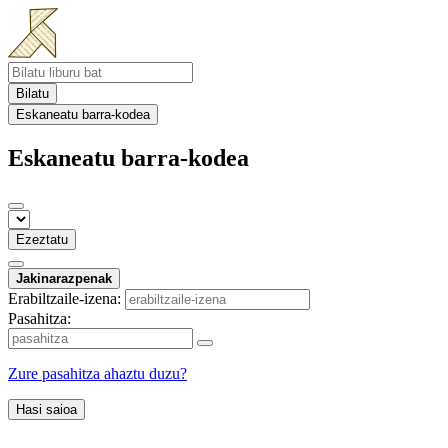
Bilatu
Eskaneatu barra-kodea
Eskaneatu barra-kodea
Ezeztatu
Jakinarazpenak
Erabiltzaile-izena:
Pasahitza:
Zure pasahitza ahaztu duzu?
Hasi saioa