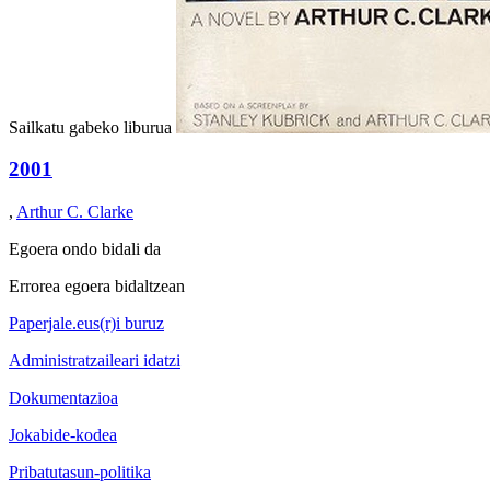
Sailkatu gabeko liburua
2001
,
Arthur C. Clarke
Egoera ondo bidali da
Errorea egoera bidaltzean
Paperjale.eus(r)i buruz
Administratzaileari idatzi
Dokumentazioa
Jokabide-kodea
Pribatutasun-politika