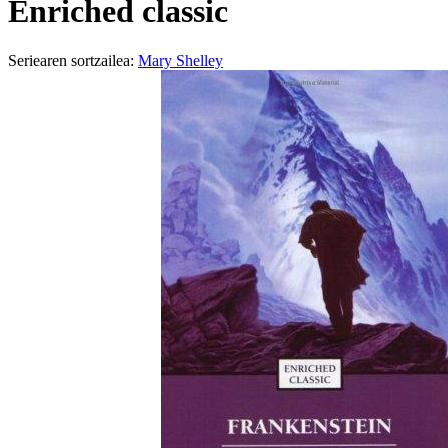
Enriched classic
Seriearen sortzailea:
Mary Shelley