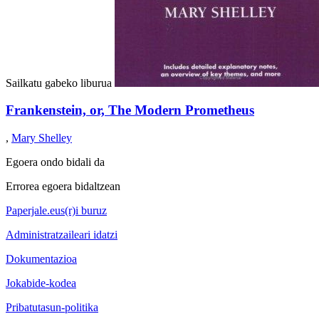
Sailkatu gabeko liburua
Frankenstein, or, The Modern Prometheus
,
Mary Shelley
Egoera ondo bidali da
Errorea egoera bidaltzean
Paperjale.eus(r)i buruz
Administratzaileari idatzi
Dokumentazioa
Jokabide-kodea
Pribatutasun-politika