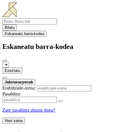
Bilatu
Eskaneatu barra-kodea
Eskaneatu barra-kodea
Ezeztatu
Jakinarazpenak
Erabiltzaile-izena:
Pasahitza:
Zure pasahitza ahaztu duzu?
Hasi saioa