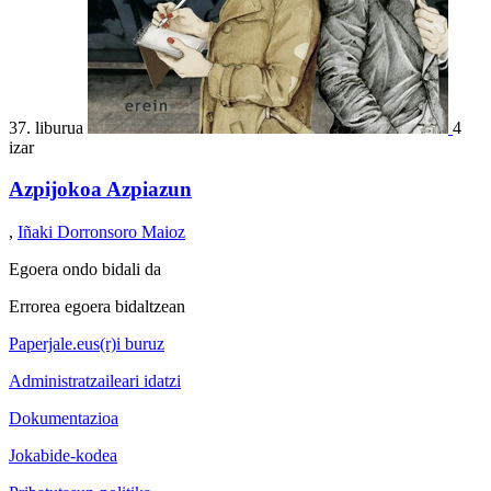
37. liburua
4
izar
Azpijokoa Azpiazun
,
Iñaki Dorronsoro Maioz
Egoera ondo bidali da
Errorea egoera bidaltzean
Paperjale.eus(r)i buruz
Administratzaileari idatzi
Dokumentazioa
Jokabide-kodea