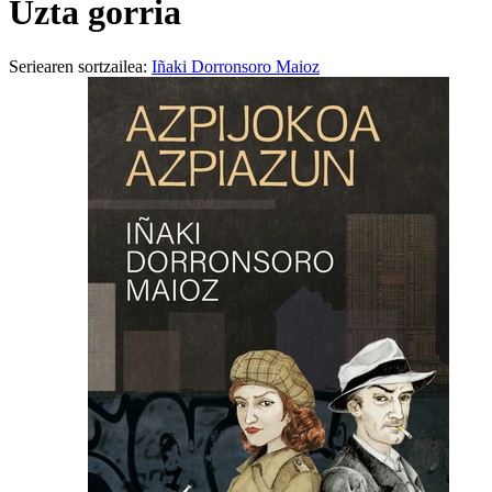
Uzta gorria
Seriearen sortzailea:
Iñaki Dorronsoro Maioz