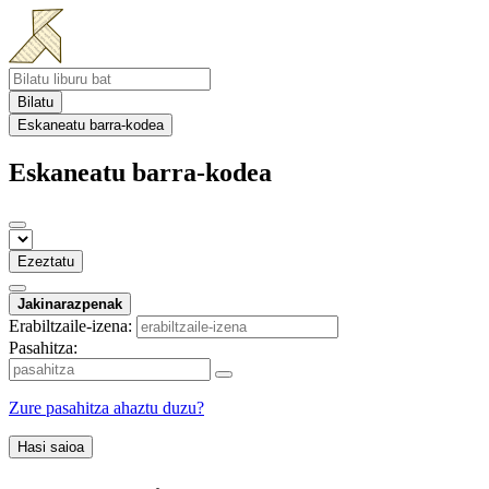
Bilatu
Eskaneatu barra-kodea
Eskaneatu barra-kodea
Ezeztatu
Jakinarazpenak
Erabiltzaile-izena:
Pasahitza:
Zure pasahitza ahaztu duzu?
Hasi saioa