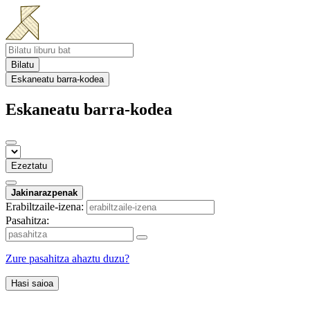
Bilatu
Eskaneatu barra-kodea
Eskaneatu barra-kodea
Ezeztatu
Jakinarazpenak
Erabiltzaile-izena:
Pasahitza:
Zure pasahitza ahaztu duzu?
Hasi saioa