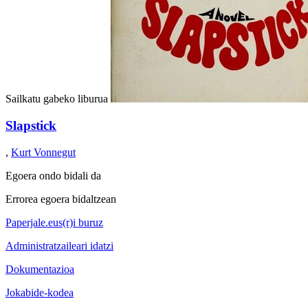
Sailkatu gabeko liburua
Slapstick
,
Kurt Vonnegut
Egoera ondo bidali da
Errorea egoera bidaltzean
Paperjale.eus(r)i buruz
Administratzaileari idatzi
Dokumentazioa
Jokabide-kodea