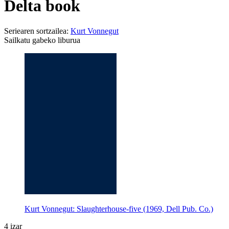
Delta book
Seriearen sortzailea:
Kurt Vonnegut
Sailkatu gabeko liburua
Kurt Vonnegut: Slaughterhouse-five (1969, Dell Pub. Co.)
4 izar