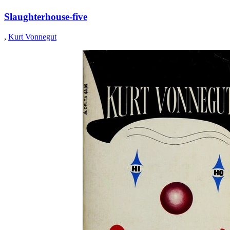
Slaughterhouse-five
,
Kurt Vonnegut