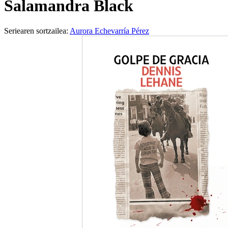
Salamandra Black
Seriearen sortzailea:
Aurora Echevarría Pérez