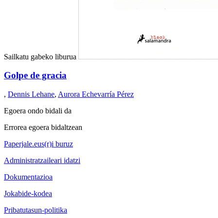
Sailkatu gabeko liburua
Golpe de gracia
,
Dennis Lehane
,
Aurora Echevarría Pérez
Egoera ondo bidali da
Errorea egoera bidaltzean
Paperjale.eus(r)i buruz
Administratzaileari idatzi
Dokumentazioa
Jokabide-kodea
Pribatutasun-politika