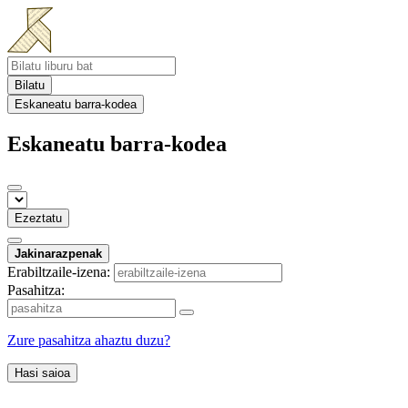
Bilatu
Eskaneatu barra-kodea
Eskaneatu barra-kodea
Ezeztatu
Jakinarazpenak
Erabiltzaile-izena:
Pasahitza:
Zure pasahitza ahaztu duzu?
Hasi saioa