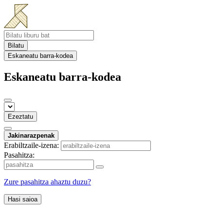
Bilatu
Eskaneatu barra-kodea
Eskaneatu barra-kodea
Ezeztatu
Jakinarazpenak
Erabiltzaile-izena:
Pasahitza:
Zure pasahitza ahaztu duzu?
Hasi saioa