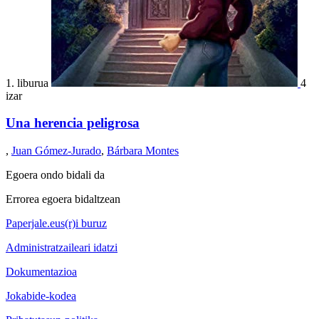
1. liburua
4
izar
Una herencia peligrosa
,
Juan Gómez-Jurado
,
Bárbara Montes
Egoera ondo bidali da
Errorea egoera bidaltzean
Paperjale.eus(r)i buruz
Administratzaileari idatzi
Dokumentazioa
Jokabide-kodea