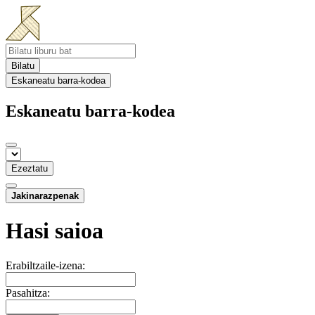
Bilatu
Eskaneatu barra-kodea
Eskaneatu barra-kodea
Ezeztatu
Jakinarazpenak
Hasi saioa
Erabiltzaile-izena:
Pasahitza: