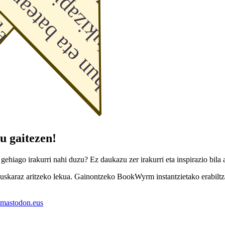
u gaitezen!
gehiago irakurri nahi duzu? Ez daukazu zer irakurri eta inspirazio bila 
az euskaraz aritzeko lekua. Gainontzeko BookWyrm instantzietako erabilt
mastodon.eus