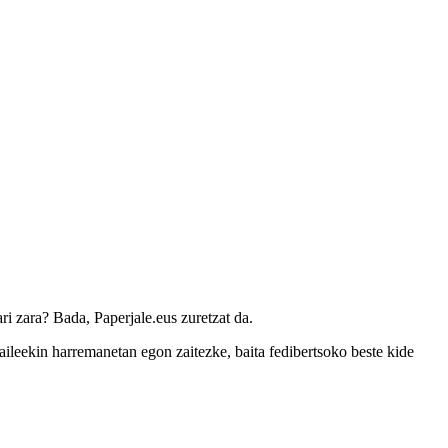
ari zara? Bada, Paperjale.eus zuretzat da.
zaileekin harremanetan egon zaitezke, baita fedibertsoko beste kide