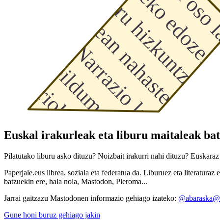
Euskal irakurleak eta liburu maitaleak bat
Pilatutako liburu asko dituzu? Noizbait irakurri nahi dituzu? Euskaraz 
Paperjale.eus librea, soziala eta federatua da. Liburuez eta literatur
batzuekin ere, hala nola, Mastodon, Pleroma...
Jarrai gaitzazu Mastodonen informazio gehiago izateko:
@abaraska@
Gune honi buruz gehiago jakin