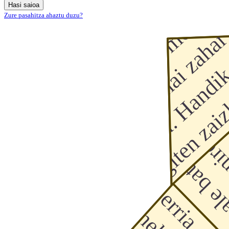
Hasi saioa
Zure pasahitza ahaztu duzu?