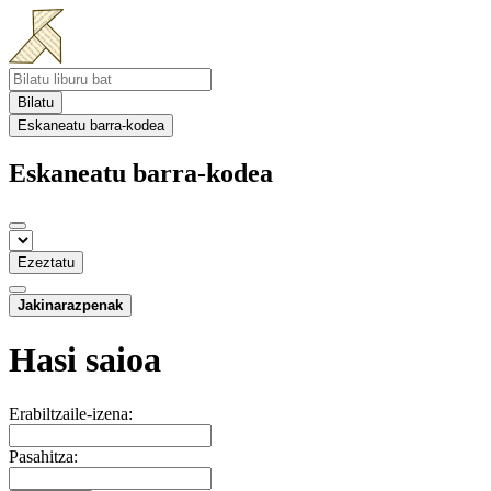
Bilatu
Eskaneatu barra-kodea
Eskaneatu barra-kodea
Ezeztatu
Jakinarazpenak
Hasi saioa
Erabiltzaile-izena:
Pasahitza: