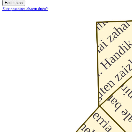
Hasi saioa
Zure pasahitza ahaztu duzu?