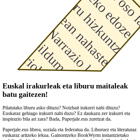
Euskal irakurleak eta liburu maitaleak
batu gaitezen!
Pilatutako liburu asko dituzu? Noizbait irakurri nahi dituzu?
Euskaraz gehiago irakurri nahi duzu? Ez daukazu zer irakurri eta
inspirazio bila ari zara? Bada, Paperjale.eus zuretzat da.
Paperjale.eus librea, soziala eta federatua da. Liburuez eta literaturaz
euskaraz aritzeko lekua. Gainontzeko BookWyrm instantzietako