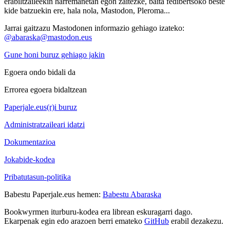
erabiltzaileekin harremanetan egon zaitezke, baita fedibertsoko beste
kide batzuekin ere, hala nola, Mastodon, Pleroma...
Jarrai gaitzazu Mastodonen informazio gehiago izateko:
@abaraska@mastodon.eus
Gune honi buruz gehiago jakin
Egoera ondo bidali da
Errorea egoera bidaltzean
Paperjale.eus(r)i buruz
Administratzaileari idatzi
Dokumentazioa
Jokabide-kodea
Pribatutasun-politika
Babestu Paperjale.eus hemen:
Babestu Abaraska
Bookwyrmen iturburu-kodea era librean eskuragarri dago.
Ekarpenak egin edo arazoen berri emateko
GitHub
erabil dezakezu.