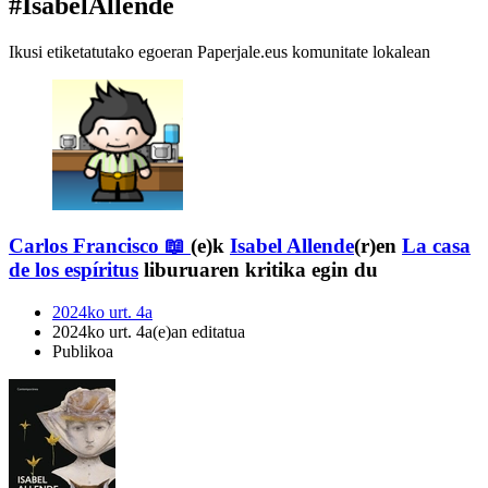
#IsabelAllende
Ikusi etiketatutako egoeran Paperjale.eus komunitate lokalean
Carlos Francisco 📖
(e)k
Isabel Allende
(r)en
La casa
de los espíritus
liburuaren kritika egin du
2024ko urt. 4a
2024ko urt. 4a(e)an editatua
Publikoa