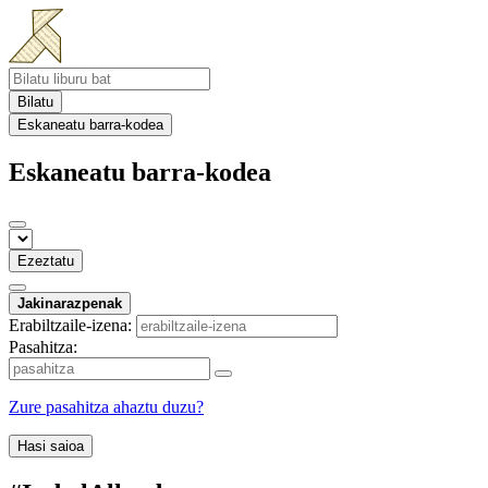
Bilatu
Eskaneatu barra-kodea
Eskaneatu barra-kodea
Ezeztatu
Jakinarazpenak
Erabiltzaile-izena:
Pasahitza:
Zure pasahitza ahaztu duzu?
Hasi saioa